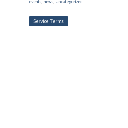
events
,
news
,
Uncategorized
Post
Service Terms
navigation